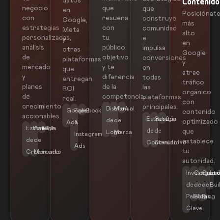
datos
Contenido
negocio
que
que
en
Posiciónat
con
resuena
construye
Google,
más
estrategias
con
comunidad
Meta
alto
personalizadas,
tu
e
y
en
análisis
público
impulsa
otras
Google
de
objetivo
conversiones
plataformas
y
mercado
y te
en
que
atrae
y
diferencia
todas
entregan
tráfico
planes
de la
las
ROI
orgánico
de
competencia.
plataformas
real.
con
crecimiento
principales.
Diseño
Manual
+4
Google
Facebook
+2
contenido
accionables.
Estrategia
Gestión
+2
de
de
optimizado
Ads
&
Estrategia
Análisis
+2
de
de
que
Logo
Marca
Instagram
de
de
establece
Contenido
Comunidad
Ads
tu
Crecimiento
Mercado
autoridad.
Investigaci
Conteni
Conte
Lin
de
de
de
Bui
Palabras
Blog
Blog
Clave