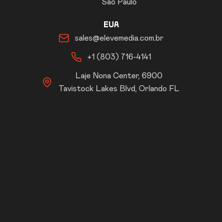
São Paulo
EUA
sales@elevemedia.com.br
+1 (803) 716-4141
Laje Nona Center, 6900
Tavistock Lakes Blvd, Orlando FL