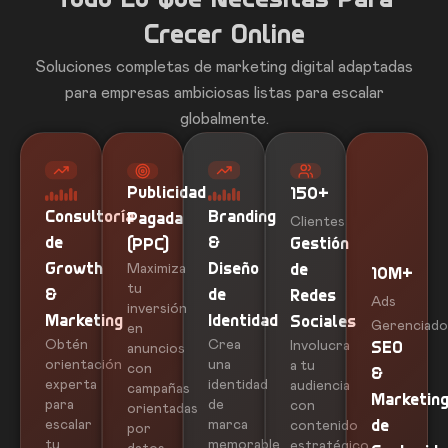
Todo Lo Que Necesitas Para
Crecer Online
Soluciones completas de marketing digital adaptadas
para empresas ambiciosas listas para escalar
globalmente.
Publicidad
150+
Consultoría
Branding
Pagada
Clientes
de
&
Gestión
(PPC)
Growth
Maximiza
Diseño
de
10M+
tu
&
de
Redes
Ads
inversión
Marketing
Identidad
Sociales
Gerenciado
en
Obtén
Crea
Involucra
SEO
anuncios
orientación
una
a tu
con
&
experta
identidad
audiencia
campañas
Marketin
para
de
con
orientadas
escalar
marca
contenido
de
por
tu
memorable
estratégico