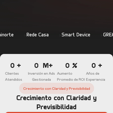
orte
>
Rede Casa
>
Smart Device
>
GREAT
0
 +
0
M+
0
 %
0
 +
Clientes
Inversión en Ads
Aumento
Años de
Atendidos
Gestionada
Promedio de ROI
Experiencia
Crecimiento con Claridad y Previsibilidad
Crecimiento con Claridad y
Previsibilidad